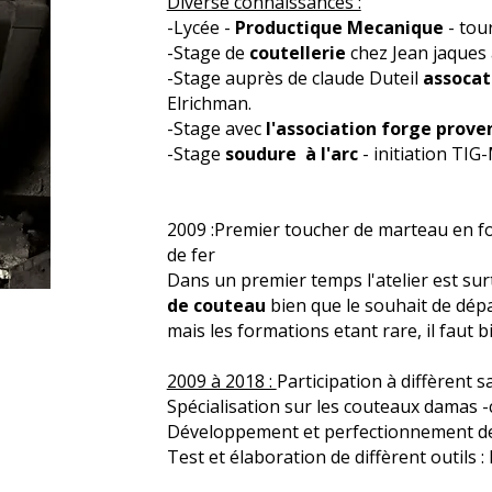
Diverse connaissances :
-Lycée -
Productique Mecanique
- tou
-Stage de
coutellerie
chez Jean jaques 
-Stage auprès de claude Duteil
assocat
Elrichman.
-Stage avec
l'association forge prove
-Stage
soudure à l'arc
- initiation TIG
2009 :Premier toucher de marteau en fo
de fer
Dans un premier temps l'atelier est sur
de couteau
bien que le souhait de dép
mais les formations etant rare, il faut b
2009 à 2018 :
Participation à diffèrent 
Spécialisation sur les couteaux damas
Développement et perfectionnement d
Test et élaboration de diffèrent outils :