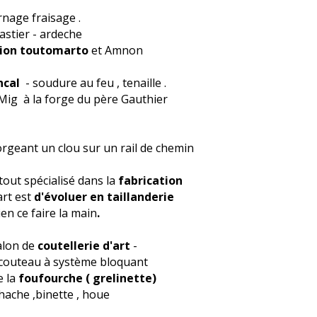
rnage fraisage .
astier - ardeche
ion toutomarto
et Amnon
ncal
- soudure au feu , tenaille .
-Mig à la forge du père Gauthier
rgeant un clou sur un rail de chemin
tout spécialisé dans la
fabrication
art est
d'évoluer en taillanderie
ien ce faire la main
.
salon de
coutellerie d'art
-
 -couteau à système bloquant
e la
foufourche ( grelinette)
 hache ,binette , houe ​