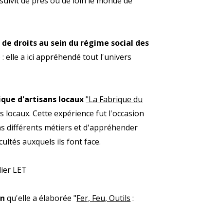
uivit de près ou de loin le monde de
de droits au sein du régime social des
: elle a ici appréhendé tout l'univers
que d'artisans locaux
"La Fabrique du
 locaux. Cette expérience fut l'occasion
s différents métiers et d'appréhender
icultés auxquels ils font face.
lier LET
on
qu'elle a élaborée "
Fer, Feu, Outils
: