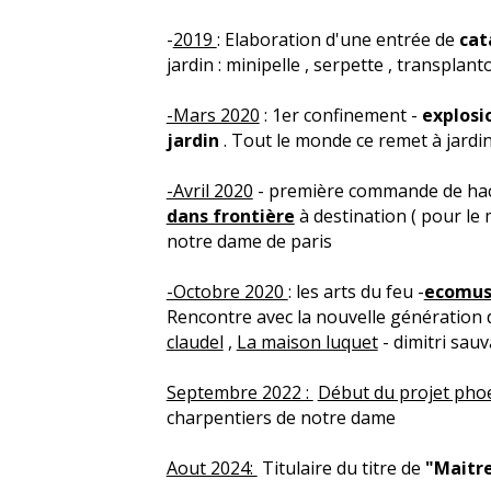
-
2019
: Elaboration d'une entrée de
cat
jardin : minipelle , serpette , transpla
-Mars 2020
: 1er confinement -
explosi
jardin
. Tout le monde ce remet à jardin
-Avril 2020
- première commande de ha
dans frontière
à destination ( pour le
notre dame de paris
-Octobre 2020
: les arts du feu -
ecomus
Rencontre avec la nouvelle génération d
claudel
,
La maison luquet
- dimitri sauv
Septembre 2022 :
Début du projet pho
charpentiers de notre dame
Aout 2024:
Titulaire du titre de
"Maitre