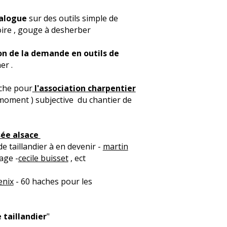
alogue
sur des outils simple de
ntoire , gouge à desherber
on de la demande en outils de
er .
che pour
l'association charpentier
 moment ) subjective du chantier de
ée alsace
e taillandier à en devenir -
martin
age -
cecile buisset
, ect
enix
- 60 haches pour les
 taillandier
"