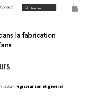
Contact
 dans la fabrication
7ans
urs
 radio -
régisseur son et général