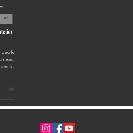
ure
 LET
telier en
n peu levé
le mois de
ions de
.
Tout s