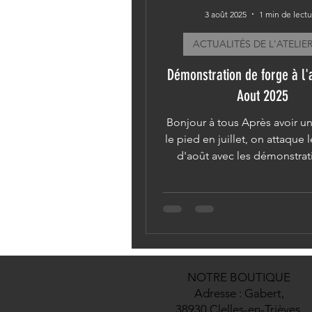
3 août 2025
1 min de lect
ACTUALITÉS DE L'ATELIER
Démonstration de forge à l'a
Aout 2025
Bonjour à tous Après avoir u
le pied en juillet, on attaque 
d'août avec les démonstrat
forge à la La ferme..
NOTRE BOUTIQUE
Adresse : Gabert,
38930 Clelles-en-Trièves