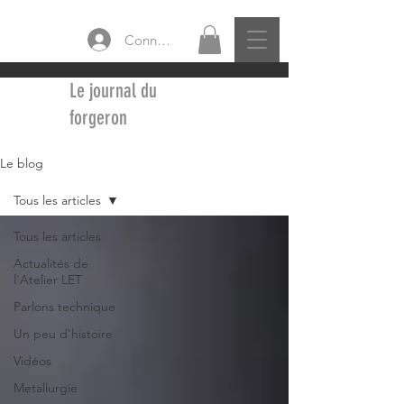
Connexion
Le journal du
forgeron
Le blog
Tous les articles
Tous les articles
Actualités de
l'Atelier LET
Parlons technique
Un peu d'histoire
Vidéos
Metallurgie