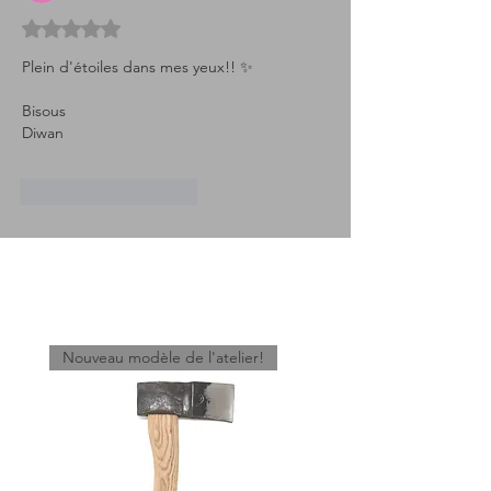
Noté 5 étoiles sur 5.
Plein d'étoiles dans mes yeux!! ✨ 
Bisous 
Diwan
J'aime
Répondre
Articles similaires
Nouveau modèle de l'atelier!