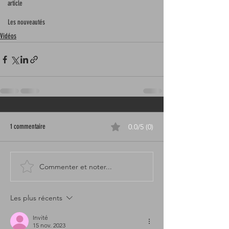
article
Les nouveautés
Vidéos
1 commentaire
0.0/5 (0)
Commenter et noter...
Les plus récents
Invité
15 nov. 2023