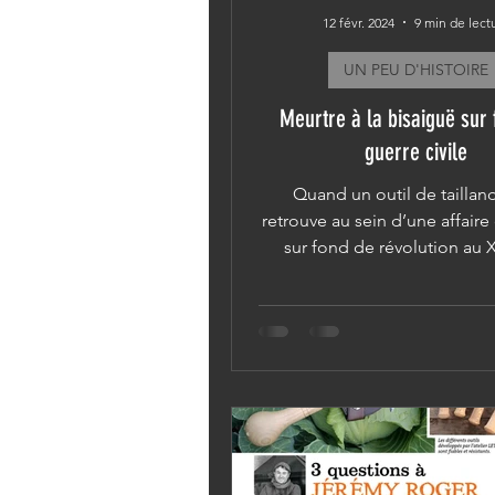
12 févr. 2024
9 min de lect
UN PEU D'HISTOIRE
Meurtre à la bisaiguë sur 
guerre civile
Quand un outil de tailland
retrouve au sein d’une affaire
sur fond de révolution au
siècle... Ça se passe à.