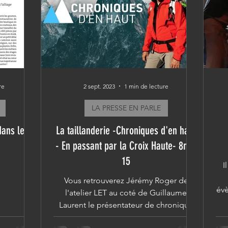
re
2 sept. 2023
1 min de lecture
LA PRESSE EN PARLE
dans le
La taillanderie -Chroniques d'en haut
- En passant par la Croix Haute- 8min
15
I
Vous retrouverez Jérémy Roger de
évè
l'atelier LET au coté de Guillaume
Laurent le présentateur de chronique
d'en haut sur France 3 A partir...