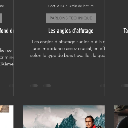
ure
1 oct. 2023
3 min de lecture
PARLONS TECHNIQUE
fond de
Les angles d'affutage
Ta
Les angles d'affutage sur les outils ont
une importance assez crucial, en effet
ier se
selon le type de bois travaillé , la qualité
 criminelle
d'acier et...
 XIXème
..