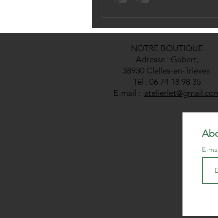
NOTRE BOUTIQUE
Adresse : Gabert,
38930 Clelles-en-Trièves
Tél : 06 74 18 98 35
E-mail :
atelierlet@gmail.co
Abo
E-ma