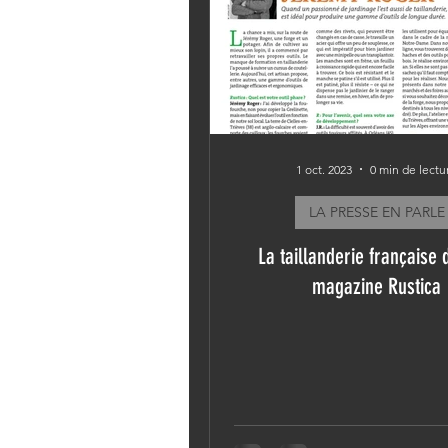
1 oct. 2023
0 min de lectu
LA PRESSE EN PARLE
La taillanderie française 
magazine Rustica