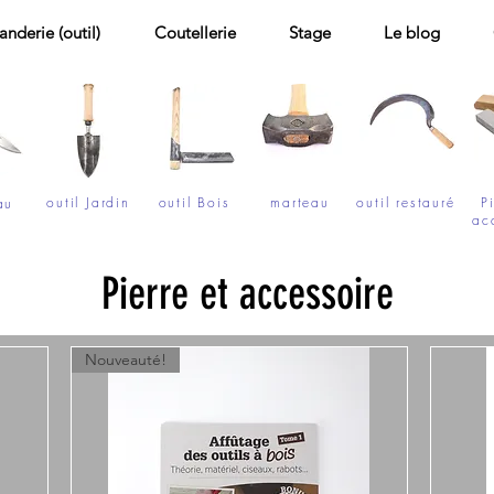
landerie (outil)
Coutellerie
Stage
Le blog
outil Jardin
outil Bois
marteau
outil restauré
P
au
ac
Pierre et accessoire
Nouveauté!