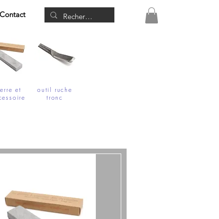
Contact
ierre et
outil ruche
cessoire
tronc