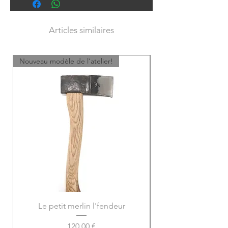
Articles similaires
Nouveau modèle de l'atelier!
Le petit merlin l'fendeur
Prix
120,00 €