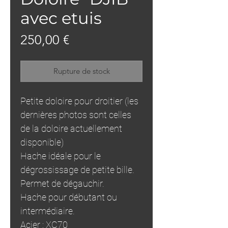
avec etuis
Prix
250,00 €
Rupture de stock
Petite doloire pour droitier (les
dernières photos sont celles
de la doloire actuellement
disponible)
Hache idéale pour le
dégrossissage de petite bille.
Permet de dégauchir.
Hache pour débutant ou
intermédiaire.
Acier : XC70