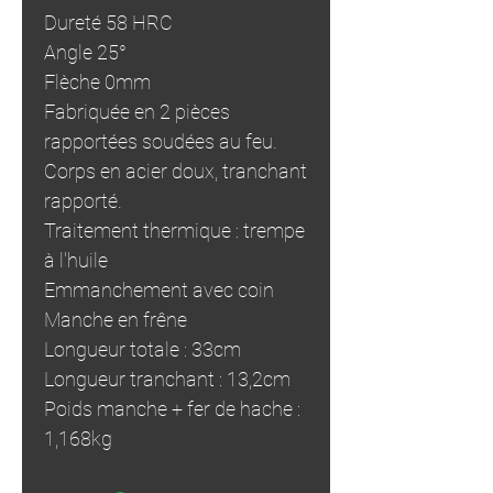
Dureté 58 HRC
Angle 25°
Flèche 0mm
Fabriquée en 2 pièces
rapportées soudées au feu.
Corps en acier doux, tranchant
rapporté.
Traitement thermique : trempe
à l'huile
Emmanchement avec coin
Manche en frêne
Longueur totale : 33cm
Longueur tranchant : 13,2cm
Poids manche + fer de hache :
1,168kg