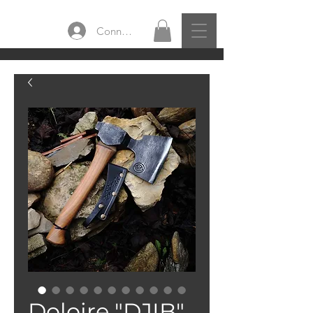
Connexion
Doloire "DJIB"