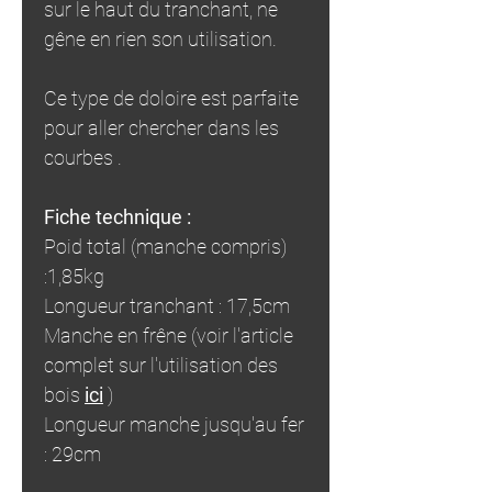
sur le haut du tranchant, ne
gêne en rien son utilisation.
Ce type de doloire est parfaite
pour aller chercher dans les
courbes .
Fiche technique :
Poid total (manche compris)
:1,85kg
Longueur tranchant : 17,5cm
Manche en frêne (voir l'article
complet sur l'utilisation des
bois
ici
)
Longueur manche jusqu'au fer
: 29cm