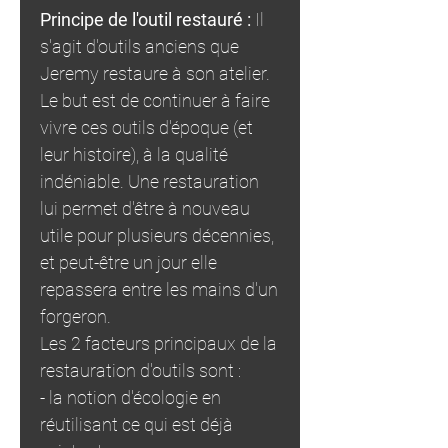
Principe de l'outil restauré :
Il
s'agit d'outils anciens que
Jeremy restaure à son atelier.
Le but est de continuer à faire
vivre ces outils d'époque (et
leur histoire), à la qualité
indéniable. Une restauration
lui permet d'être à nouveau
utile pour plusieurs décennies,
et peut-être un jour elle
repassera entre les mains d'un
forgeron.
Les 2 facteurs principaux de la
restauration d'outils sont :
- la notion d'écologie en
réutilisant ce qui est déjà