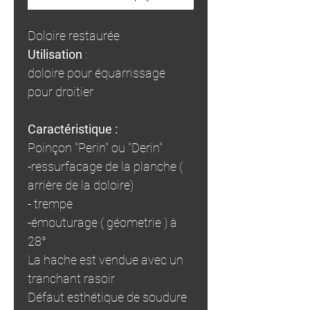
Doloire restaurée
Utilisation
:
doloire pour équarrissage
pour droitier
Caractéristique :
Poinçon "Perin" ou "Derin"
-ressurfacage de la planche (
arrière de la doloire)
- trempe
-émouturage ( géometrie ) à
28°
La hache est vendue avec un
tranchant rasoir
Défaut esthétique de soudure