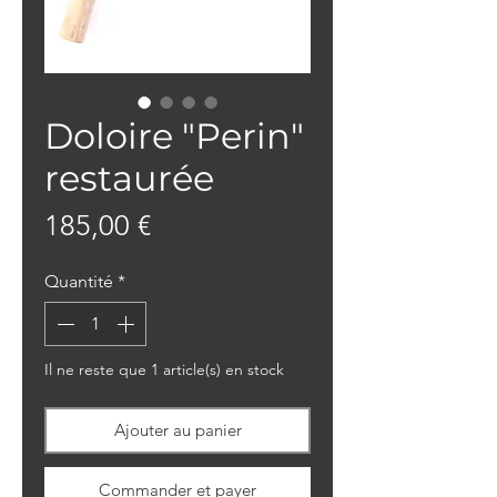
Doloire "Perin"
restaurée
Prix
185,00 €
Quantité
*
Il ne reste que 1 article(s) en stock
Ajouter au panier
Commander et payer