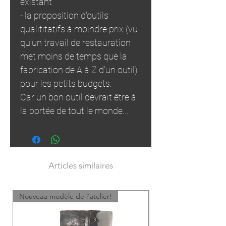
existant
- la proposition d'outils
qualititatifs à moindre prix (vu
qu'un travail de restauration
met moins de temps que la
fabrication de A à Z d'un outil)
pour les petits budgets.
Car un bon outil devrait être à
la portée de tout le monde...
Articles similaires
Nouveau modèle de l'atelier!