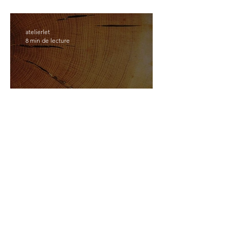
atelierlet
8 min de lecture
Les manches d'outils et couteaux
atelierlet
3 min de lecture