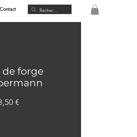
Contact
 de forge
abermann
ix
Prix
3,50 €
iginal
promotionnel