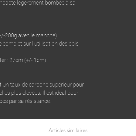
compacte légèrement bombée à sa
 +/-200g avec le manche)
e complet sur l'utilisation des bois
er : 27cm (+/- 1cm)
t un taux de carbone supérieur pour
lles plus élevées. Il est idéal pour
ocs par sa résistance.
Articles similaires