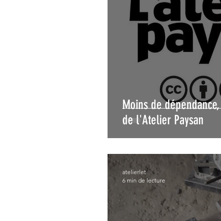
Moins de dépendance, 
de l'Atelier Paysan
atelierlet
6 min de lecture