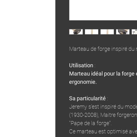
Marteau de forge inspiré d
Utilisation
:
Marteau idéal pour la forge e
ergonomie.
Sa particularité
:
Jeremy s'est inspiré du mo
(1930-2008), Maitre forger
"Pape de la forge".
Ce marteau est optimisé avec