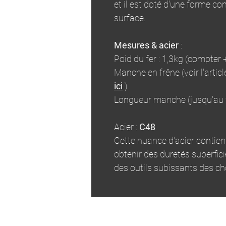
et il est doté d'une forme 
surface.
Mesures & acier
:
Poid du fer : 1,3kg (compter
Manche en frêne (voir l'articl
ici
)
Longueur manche (jusqu'au f
Acier :
C48
Cette nuance d'acier contien
obtenir des duretés superficie
des outils subissants des ch