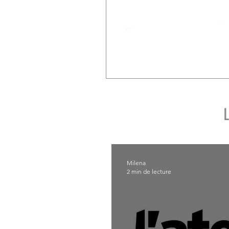
L
Milena
2 min de lecture