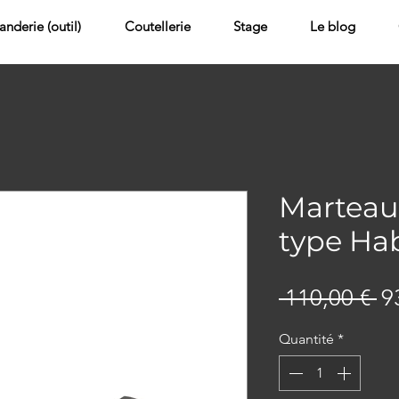
landerie (outil)
Coutellerie
Stage
Le blog
Marteau
type H
Pr
 110,00 € 
9
or
Quantité
*