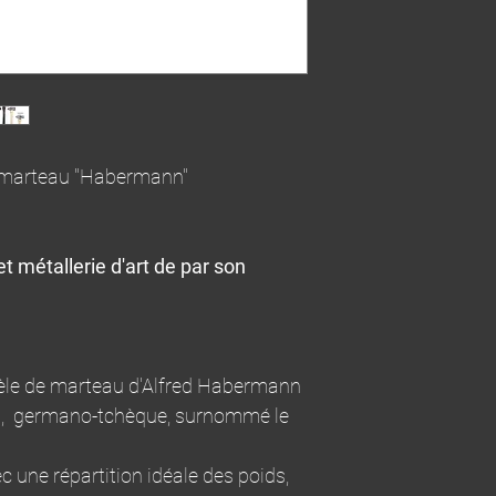
u marteau "Habermann"
t métallerie d'art de par son
dèle de marteau d'Alfred Habermann
on, germano-tchèque, surnommé le
 une répartition idéale des poids,