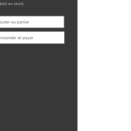
le(s) en stock
outer au panier
mander et payer