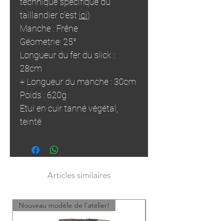
technique spécifique du
taillandier c'est
ici
)
Manche : Frêne
Géometrie: 25°
Longueur du fer du slick :
28cm
+ Longueur du manche : 30cm
Poids : 620g
Etui en cuir tanné végétal,
teinté
Articles similaires
Nouveau modèle de l'atelier!