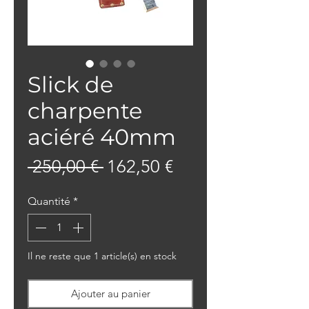
Slick de
charpente
aciéré 40mm
Prix
Prix
 250,00 € 
162,50 €
original
promotionnel
Quantité
*
Il ne reste que 1 article(s) en stock
Ajouter au panier