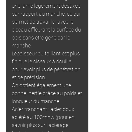
une lame légèrement désaxée
par rapport au manche, ce qui
permet de travailler avec le
ciseau affleurant la surface du
bois sans être gêné par le
manche.
L'épaisseur du taillant est plus
fin que le ciseaux à douille
pour avoir plus de pénétration
et de précision.
On obtient également une
bonne inertie grâce au poids et
longueur du manche.
Acier tranchant : acier doux
aciéré au 100mnw (pour en
savoir plus sur l'aciérage,